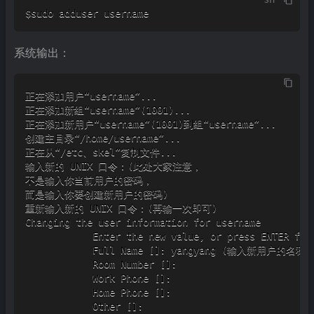
$sudo adduser username 
系统输出：