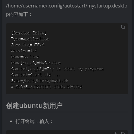
/home/username/.config/autostart/mystartup.deskto
p内容如下：
X-GNOME_Autostart-enabled=true 
创建ubuntu新用户
打开终端，输入：
sh