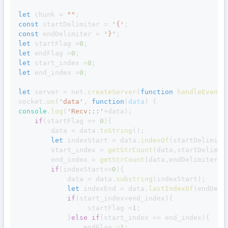
let
 chunk 
=
""
;
const
 startDelimiter 
=
'{'
;
const
 endDelimiter 
=
'}'
;
let
 startFlag 
=
0
;
let
 endFlag 
=
0
;
let
 start_index 
=
0
;
let
 end_index 
=
0
;
let
 server 
=
 net
.
createServer
(
function
handleEvent
(
socket
.
on
(
'data'
,
function
(
data
)
{
console
.
log
(
'Recv:::'
+
data
)
;
if
(
startFlag 
==
0
)
{
		data 
=
 data
.
toString
(
)
;
let
 indexStart 
=
 data
.
indexOf
(
startDelimite
		start_index 
=
getStrCount
(
data
,
startDelimit
		end_index 
=
getStrCount
(
data
,
endDelimiter
)
;
if
(
indexStart
>=
0
)
{
			data 
=
 data
.
substring
(
indexStart
)
;
let
 indexEnd 
=
 data
.
lastIndexOf
(
endDeli
if
(
start_index
>
end_index
)
{
				 startFlag 
=
1
;
}
else
if
(
start_index 
==
 end_index
)
{
				endFlag 
=
1
;