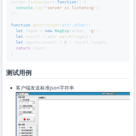
server
.
listen
(
port
,
function
(
)
{
console
.
log
(
'server is listening'
)
;
}
)
;
function
getStrCount
(
aStr
,
aChar
)
{
let
 regex 
=
new
RegExp
(
aChar
,
'g'
)
;
let
 result 
=
 aStr
.
match
(
regex
)
;
let
 count
=
!
result 
?
0
:
 result
.
length
;
return
 count
;
}
测试用例
客户端发送标准json字符串