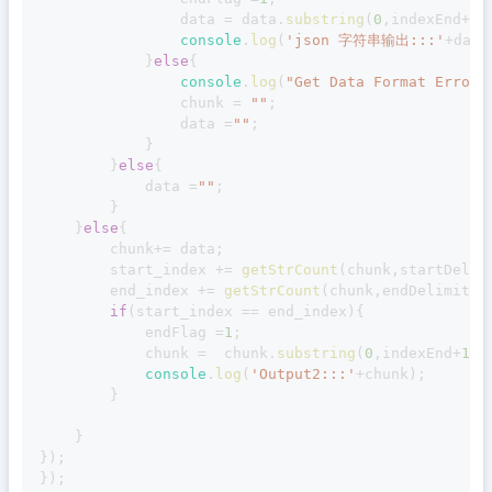
				data 
=
 data
.
substring
(
0
,
indexEnd
+
1
)
console
.
log
(
'json 字符串输出:::'
+
data
}
else
{
console
.
log
(
"Get Data Format Error"
				chunk 
=
""
;
				data 
=
""
;
}
}
else
{
			data 
=
""
;
}
}
else
{
		chunk
+=
 data
;
		start_index 
+=
getStrCount
(
chunk
,
startDelim
		end_index 
+=
getStrCount
(
chunk
,
endDelimiter
if
(
start_index 
==
 end_index
)
{
			endFlag 
=
1
;
			chunk 
=
  chunk
.
substring
(
0
,
indexEnd
+
1
)
;
console
.
log
(
'Output2:::'
+
chunk
)
;
}
}
}
)
;
}
)
;